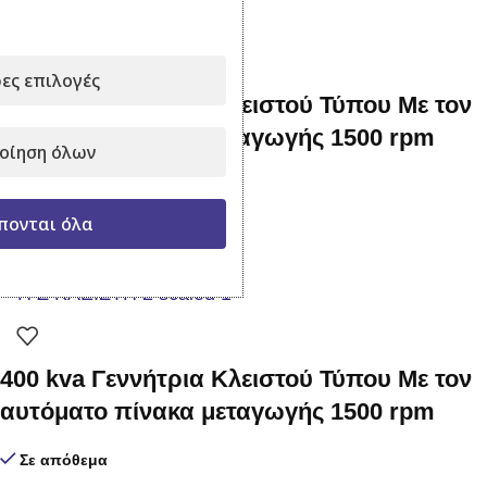
ες επιλογές
275 kva Γεννήτρια Κλειστού Τύπου Με τον
αυτόματο πίνακα μεταγωγής 1500 rpm
οίηση όλων
Σε απόθεμα
πονται όλα
42.900,00
€
με Φ.Π.Α.
Προσθήκη στο καλάθι
400 kva Γεννήτρια Κλειστού Τύπου Με τον
αυτόματο πίνακα μεταγωγής 1500 rpm
Σε απόθεμα