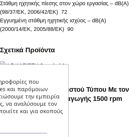
Στάθμη ηχητικής πίεσης στον χώρο εργασίας – dB(A)
(98/37/EΚ, 2006/42/EΚ) 72
Εγγυημένη στάθμη ηχητικής ισχύος – dB(A)
(2000/14/EΚ, 2005/88/EΚ) 90
Σχετικά Προϊόντα
ηροφορίες που
ies και παρόμοιων
33 kva Γεννήτρια Κλειστού Τύπου Με τον
τιώσουμε την εμπειρία
αυτόματο πίνακα μεταγωγής 1500 rpm
ς, να αναλύσουμε τον
οιείτε και για σκοπούς
Σε απόθεμα
13.500,00
€
με Φ.Π.Α.
Προσθήκη στο καλάθι