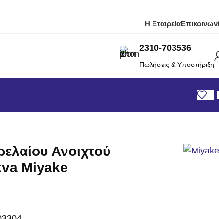
Η Εταιρεία
Επικοινων
2310-703536
Πωλήσεις & Υποστήριξη
 8kva Miyake LDE8000E
ρελαίου Ανοιχτού
kva Miyake
03304