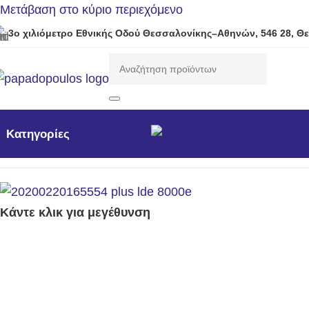
Μετάβαση στο κύριο περιεχόμενο
3ο χιλιόμετρο Εθνικής Οδού Θεσσαλονίκης–Αθηνών, 546 28, Θ
Προσφορές
Νέα προϊόντ
Κατηγορίες
Αρχική σελίδα
/
Γεννήτριες
/
Η/Ζ πετρελαίου 3000rpm
/
Μονο
Κάντε κλικ για μεγέθυνση