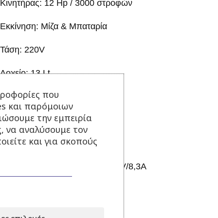
Κινητήρας: 12 Hp / 3000 στροφών
Εκκίνηση: Μίζα & Μπαταρία
Τάση: 220V
Δοχείο: 13 Lt
ηροφορίες που
Διαθέτει:
es και παρόμοιων
τιώσουμε την εμπειρία
Σταθεροποιητή τάσης
ς, να αναλύσουμε τον
οιείτε και για σκοπούς
Παροχή συνεχούς ρεύματος 12V/8,3A
Σχετικά Προϊόντα