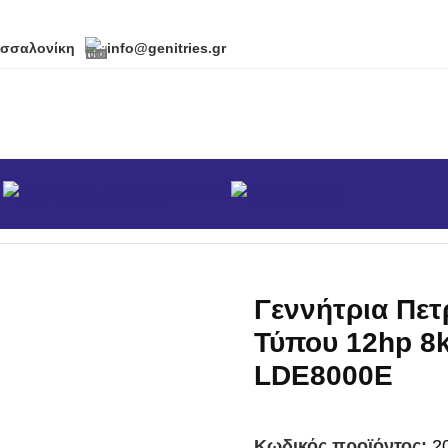
εσσαλονίκη
info@genitries.gr
α
Brands
φασικά
/
Γεννήτρια Πετρελαίου Ανοιχτού Τύπου 12hp
Γεννήτρια Πετ
Τύπου 12hp 8
LDE8000E
Κωδικός προϊόντος:
2