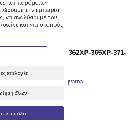
ies και παρόμοιων
τιώσουμε την εμπειρία
25,00
€
με Φ.Π.Α.
ς, να αναλύσουμε τον
Προσθήκη στο καλάθι
οιείτε και για σκοπούς
Χειρόμιζα Husqvarna 362XP-365XP-371-
372XP Aftermarket
ες επιλογές
Σε απόθεμα
οίηση όλων
30,00
€
με Φ.Π.Α.
Προσθήκη στο καλάθι
πονται όλα