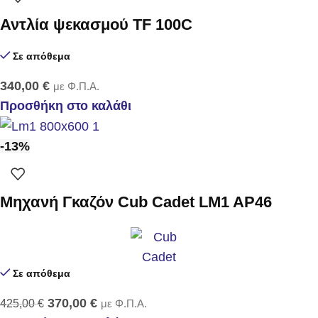
Αντλία ψεκασμού TF 100C
Σε απόθεμα
340,00
€
με Φ.Π.Α.
Προσθήκη στο καλάθι
-13%
Μηχανή Γκαζόν Cub Cadet LM1 AP46
Σε απόθεμα
370,00
€
425,00
€
με Φ.Π.Α.