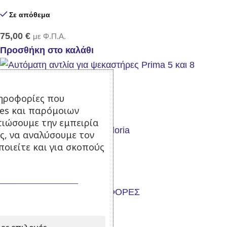
Σε απόθεμα
75,00
€
με Φ.Π.Α.
Προσθήκη στο καλάθι
ηροφορίες που
Αυτόματη αντλία
ies και παρόμοιων
τιώσουμε την εμπειρία
ς, να αναλύσουμε τον
Σε απόθεμα
οιείτε και για σκοπούς
99,00
€
με Φ.Π.Α.
Προσθήκη στο καλάθι
-16%