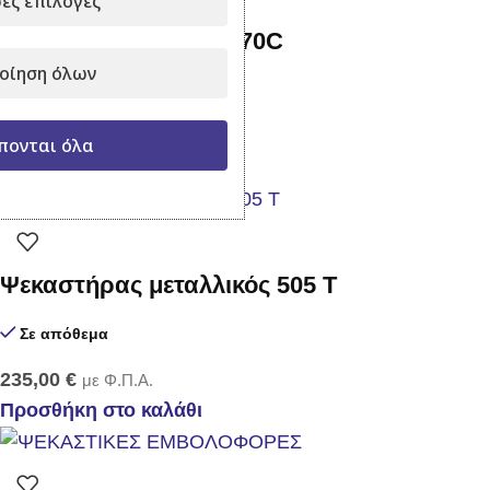
ες επιλογές
Αντλία ψεκασμού TF 70C
οίηση όλων
Σε απόθεμα
185,00
€
220,00
€
με Φ.Π.Α.
πονται όλα
Προσθήκη στο καλάθι
Ψεκαστήρας μεταλλικός 505 T
Σε απόθεμα
235,00
€
με Φ.Π.Α.
Προσθήκη στο καλάθι