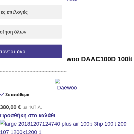
Σε απόθεμα
ες επιλογές
349,90
€
με Φ.Π.Α.
Προσθήκη στο καλάθι
οίηση όλων
πονται όλα
Αεροσυμπιεστής Daewoo DAAC100D 100lt
2hp
Σε απόθεμα
380,00
€
με Φ.Π.Α.
Προσθήκη στο καλάθι