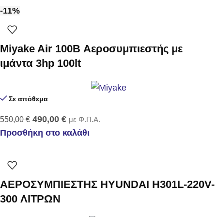
-11%
Miyake Air 100B Αεροσυμπιεστής με
ιμάντα 3hp 100lt
Σε απόθεμα
490,00
€
550,00
€
με Φ.Π.Α.
Προσθήκη στο καλάθι
AEPOΣYMΠIEΣTHΣ HYUNDAI H301L-220V-
300 ΛITPΩN