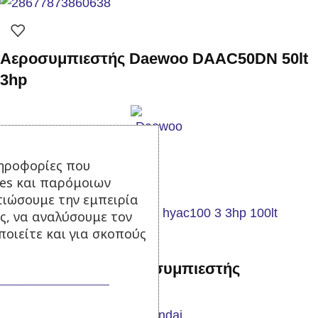
Αεροσυμπιεστής Daewoo DAAC50DN 50lt
3hp
Σε απόθεμα
ηροφορίες που
250,00
€
με Φ.Π.Α.
ies και παρόμοιων
Προσθήκη στο καλάθι
τιώσουμε την εμπειρία
ς, να αναλύσουμε τον
οιείτε και για σκοπούς
Hyundai H100L Αεροσυμπιεστής