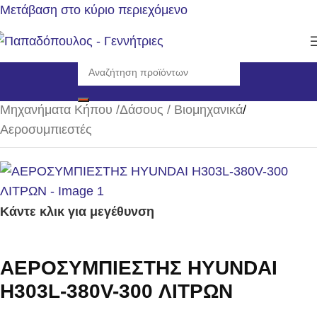
Μετάβαση στο κύριο περιεχόμενο
Αρχική σελίδα
/
Μηχανήματα Κήπου /Δάσους / Βιομηχανικά
/
Αεροσυμπιεστές
Κάντε κλικ για μεγέθυνση
AEPOΣYMΠIEΣTHΣ HYUNDAI
H303L-380V-300 ΛITPΩN