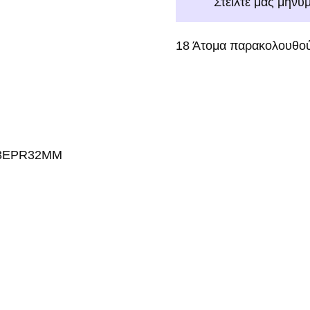
Στείλτε μας μήνυ
18
Άτομα παρακολουθού
S-3EPR32MM