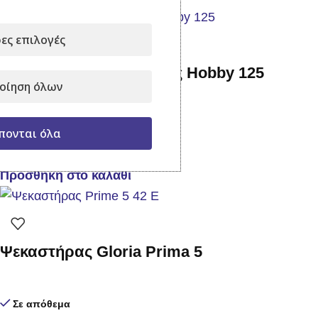
ες επιλογές
Ψεκαστηράκι Προπίεσης Hobby 125
οίηση όλων
Σε απόθεμα
πονται όλα
25,00
€
με Φ.Π.Α.
Προσθήκη στο καλάθι
Ψεκαστήρας Gloria Prima 5
Σε απόθεμα