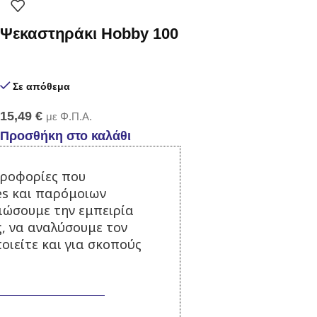
Ψεκαστηράκι Hobby 100
Σε απόθεμα
15,49
€
με Φ.Π.Α.
Προσθήκη στο καλάθι
ηροφορίες που
es και παρόμοιων
τιώσουμε την εμπειρία
Ψεκαστήρας Prime 3
ς, να αναλύσουμε τον
οιείτε και για σκοπούς
Σε απόθεμα
24,00
€
με Φ.Π.Α.
Προσθήκη στο καλάθι