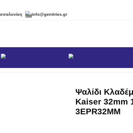
εσσαλονίκη
info@genitries.gr
α
Brands
κά
/
Κλαδευτικά Ψαλίδια Μπαταρίας - Αέρος
/
Ψαλίδι Κλαδ
Ψαλίδι Κλαδέ
Kaiser 32mm 
3EPR32MM