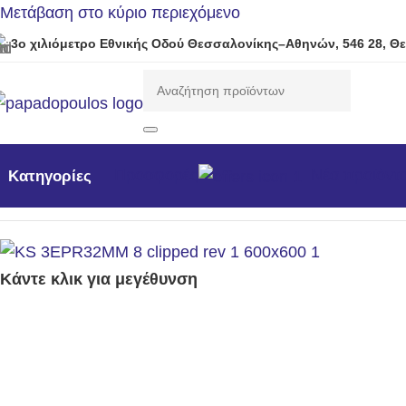
Μετάβαση στο κύριο περιεχόμενο
3ο χιλιόμετρο Εθνικής Οδού Θεσσαλονίκης–Αθηνών, 546 28, Θ
Προσφορές
Νέα προϊόντ
Κατηγορίες
Αρχική σελίδα
/
Μηχανήματα Κήπου /Δάσους / Βιομηχανι
Κάντε κλικ για μεγέθυνση