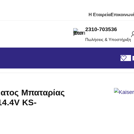
Η Εταιρεία
Επικοινων
2310-703536
Πωλήσεις & Υποστήριξη
έματος Μπαταρίας Kaiser 32mm 14.4V KS-3EPR32MM
ματος Μπαταρίας
14.4V KS-