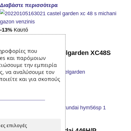
Διαβάστε περισσότερα
-13%
Καυτό
ηροφορίες που
Μηχανή Γκαζόν Castelgarden XC48S
ies και παρόμοιων
τιώσουμε την εμπειρία
ς, να αναλύσουμε τον
οιείτε και για σκοπούς
Σε απόθεμα
330,00
€
380,00
€
με Φ.Π.Α.
Προσθήκη στο καλάθι
ες επιλογές
Μηχανή Γκαζόν Hyundai 446H/P