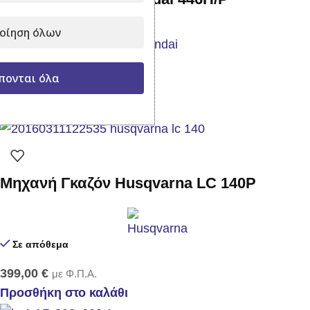
οίηση όλων
Σε απόθεμα
πονται όλα
399,00
€
με Φ.Π.Α.
Προσθήκη στο καλάθι
Μηχανή Γκαζόν Husqvarna LC 140P
Σε απόθεμα
399,00
€
με Φ.Π.Α.
Προσθήκη στο καλάθι