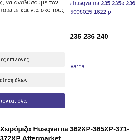
ς, να αναλύσουμε τον
οιείτε και για σκοπούς
Χειρόμιζα Husqvarna 235-236-240
Aftermarket
ες επιλογές
Σε απόθεμα
οίηση όλων
25,00
€
με Φ.Π.Α.
Προσθήκη στο καλάθι
πονται όλα
Χειρόμιζα Husqvarna 362XP-365XP-371-
372XP Aftermarket