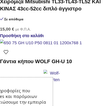
Χειρόμιζα Mitsubishi TL33-TL43-TL52 ΚΑΙ
ΚΙΝΑΣ 43cc-52cc διπλό άγγιστρο
Σε απόθεμα
15,00
€
με Φ.Π.Α.
Προσθήκη στο καλάθι
Γάντια κήπου WOLF GH-U 10
Σε απόθεμα
ηροφορίες που
20,90
€
με Φ.Π.Α.
ies και παρόμοιων
τιώσουμε την εμπειρία
Προσθήκη στο καλάθι