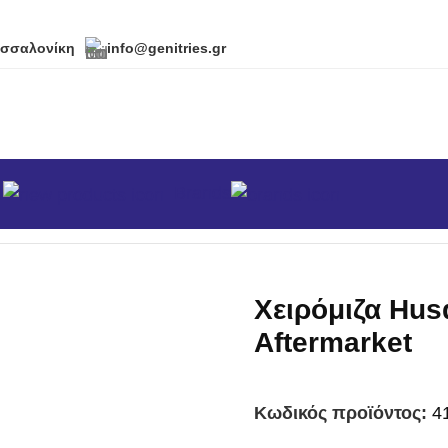
εσσαλονίκη
info@genitries.gr
α
Brands
πλέ - Ελατήρια - Χειρολαβές - Τροχαλίες
/
Χειρόμιζα Hus
Χειρόμιζα Hus
Aftermarket
Κωδικός προϊόντος:
4