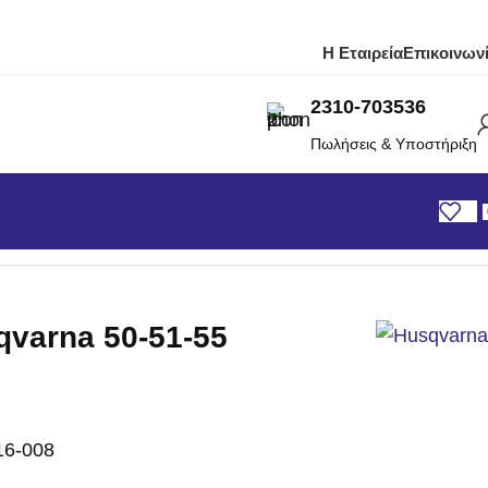
Η Εταιρεία
Επικοινων
2310-703536
Πωλήσεις & Υποστήριξη
qvarna 50-51-55 Aftermarket
qvarna 50-51-55
16-008