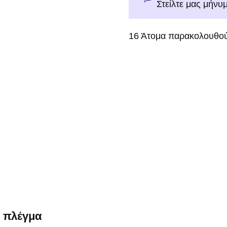
Στείλτε μας μήνυ
16
Άτομα παρακολουθού
ε πλέγμα