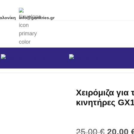
αλονίκη
info@genitries.gr
α
Brands
πλέ - Ελατήρια - Χειρολαβές - Τροχαλίες
/
Χειρόμιζα για
Χειρόμιζα για
κινητήρες GX
25,00
€
20,00