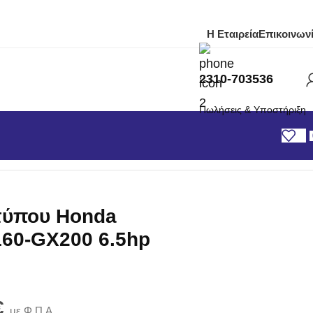
Η Εταιρεία
Επικοινων
2310-703536
Πωλήσεις & Υποστήριξη
 τύπου Ηonda κινητήρες GX160-GX200 6.5hp
 τύπου Ηonda
160-GX200 6.5hp
€
με Φ.Π.Α.