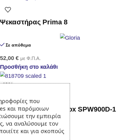
Ψεκαστήρας Prima 8
Σε απόθεμα
52,00
€
με Φ.Π.Α.
Προσθήκη στο καλάθι
-43%
ηροφορίες που
ies και παρόμοιων
Αντλία ακαθάρτων Inox SPW900D-1
τιώσουμε την εμπειρία
ς, να αναλύσουμε τον
Σε απόθεμα
οιείτε και για σκοπούς
69,00
€
122,00
€
με Φ.Π.Α.