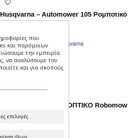
Husqvarna – Automower 105 Ρομποτικό
Χλοοκοπτικό
ηροφορίες που
ies και παρόμοιων
Σε απόθεμα
τιώσουμε την εμπειρία
ς, να αναλύσουμε τον
999,00
€
με Φ.Π.Α.
οιείτε και για σκοπούς
Προσθήκη στο καλάθι
ΡΟΜΠΟΤΙΚΟ ΧΛΟΟΚΟΠΤΙΚΟ Robomow
RT700
ες επιλογές
Σε απόθεμα
οίηση όλων