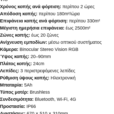
Χρόνος κοπής ανά φόρτιση:
περίπου 2 ώρες
Απόδοση κοπής:
περίπου 180m²/ώρα
Επιφάνεια κοπής ανά φόρτιση:
περίπου 330m²
Μέγιστη ημερήσια επιφάνεια:
έως 2500m²
Ζώνες κοπής:
έως 20 ζώνες
Ανίχνευση εμποδίων:
μέσω οπτικού συστήματος
Κάμερα:
Binocular Stereo Vision RGB
Ύψος κοπής:
20–90mm
Πλάτος κοπής:
24cm
Λεπίδες:
3 περιστρεφόμενες λεπίδες
Ρύθμιση ύψους κοπής:
Ηλεκτρονική
Μπαταρία:
5Ah
Τύπος μοτέρ:
Brushless
Συνδεσιμότητα:
Bluetooth, Wi-Fi, 4G
Προστασία:
IP66
Διαστάσεις:
670 × 510 × 310mm