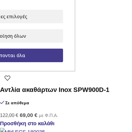
Αντλία όμβριων SP400
ες επιλογές
Σε απόθεμα
οίηση όλων
45,00
€
85,00
€
με Φ.Π.Α.
Προσθήκη στο καλάθι
πονται όλα
-43%
Αντλία ακαθάρτων Inox SPW900D-1
Σε απόθεμα
69,00
€
122,00
€
με Φ.Π.Α.
Προσθήκη στο καλάθι