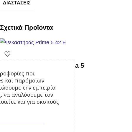
ΔΙΑΣΤΆΣΕΙΣ
Σχετικά Προϊόντα
Ψεκαστήρας Gloria Prima 5
ηροφορίες που
es και παρόμοιων
τιώσουμε την εμπειρία
Σε απόθεμα
ς, να αναλύσουμε τον
34,90
€
με Φ.Π.Α.
οιείτε και για σκοπούς
Προσθήκη στο καλάθι
-47%