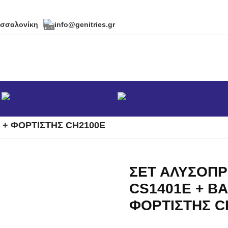
εσσαλονίκη
info@genitries.gr
α
Brands
κά
/
Αλυσοπρίονα
/
Αλυσοπρίονα Ηλεκτρικά & Μπαταρίας
/
 + ΦΟΡΤΙΣΤΗΣ CH2100E
ΣΕΤ ΑΛΥΣΟΠ
CS1401E + BA
ΦΟΡΤΙΣΤΗΣ C