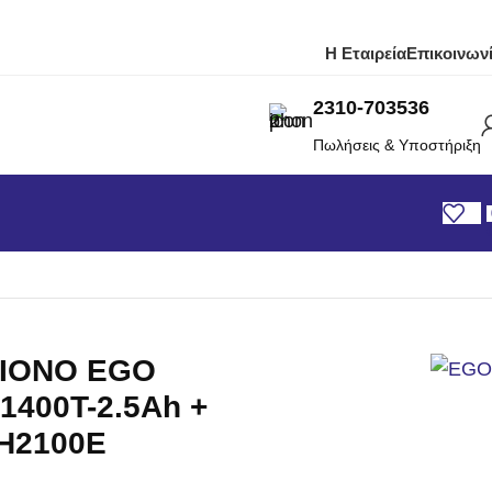
Η Εταιρεία
Επικοινων
2310-703536
Πωλήσεις & Υποστήριξη
ΡΙΟΝΟ EGO
1400T-2.5Ah +
H2100E