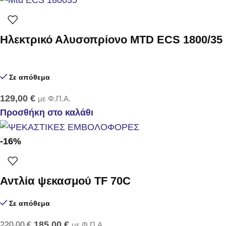
Ηλεκτρικό Αλυσοπρίονο MTD ECS 1800/35
Σε απόθεμα
129,00
€
με Φ.Π.Α.
Προσθήκη στο καλάθι
-16%
Αντλία ψεκασμού TF 70C
Σε απόθεμα
185,00
€
220,00
€
με Φ.Π.Α.