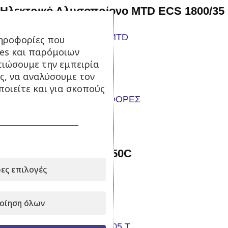
Ηλεκτρικό Αλυσοπρίονο MTD ECS 1800/35
ηροφορίες που
Σε απόθεμα
ies και παρόμοιων
τιώσουμε την εμπειρία
129,00
€
με Φ.Π.Α.
ς, να αναλύσουμε τον
Προσθήκη στο καλάθι
οιείτε και για σκοπούς
-24%
Αντλία ψεκασμού TF 50C
ες επιλογές
Σε απόθεμα
160,00
€
210,00
€
με Φ.Π.Α.
οίηση όλων
Προσθήκη στο καλάθι