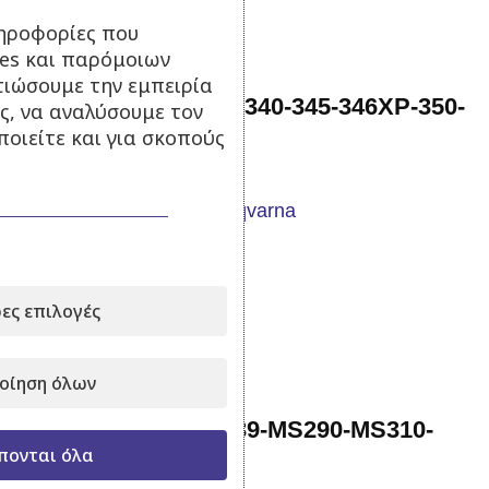
ηροφορίες που
ies και παρόμοιων
τιώσουμε την εμπειρία
Χειρόμιζα Husqvarna 340-345-346XP-350-
ς, να αναλύσουμε τον
οιείτε και για σκοπούς
351-353 Aftermarket
Σε απόθεμα
35,00
€
με Φ.Π.Α.
ες επιλογές
Προσθήκη στο καλάθι
οίηση όλων
Χειρόμιζα Stihl 029-039-MS290-MS310-
πονται όλα
MS390 Aftermarket