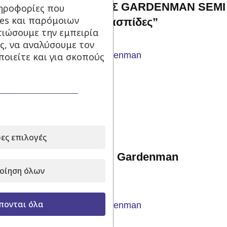
ΚΡΑΝΟΣ ΠΡΟΣΤΑΣΙΑΣ GARDENMAN SEMI
ηροφορίες που
ies και παρόμοιων
PRO “κομπλέ με ωτοασπίδες”
τιώσουμε την εμπειρία
ς, να αναλύσουμε τον
οιείτε και για σκοπούς
Σε απόθεμα
29,90
€
με Φ.Π.Α.
Προσθήκη στο καλάθι
ες επιλογές
Ζώνη Θαμνοκοπτικού Gardenman
οίηση όλων
Professional
πονται όλα
Σε απόθεμα