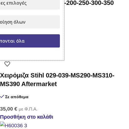
Χειρόμιζα Stihl FS120-200-250-300-350
ες επιλογές
Aftermarket
οίηση όλων
Σε απόθεμα
25,00
€
με Φ.Π.Α.
πονται όλα
Προσθήκη στο καλάθι
Χειρόμιζα Stihl 029-039-MS290-MS310-
MS390 Aftermarket
Σε απόθεμα
35,00
€
με Φ.Π.Α.
Προσθήκη στο καλάθι