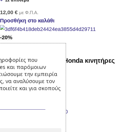
12,00
€
με Φ.Π.Α.
Προσθήκη στο καλάθι
-20%
ηροφορίες που
Χειρόμιζα για τύπου Ηonda κινητήρες
ies και παρόμοιων
GX160-GX200 6.5hp
τιώσουμε την εμπειρία
ς, να αναλύσουμε τον
Σε απόθεμα
οιείτε και για σκοπούς
20,00
€
25,00
€
με Φ.Π.Α.
Προσθήκη στο καλάθι