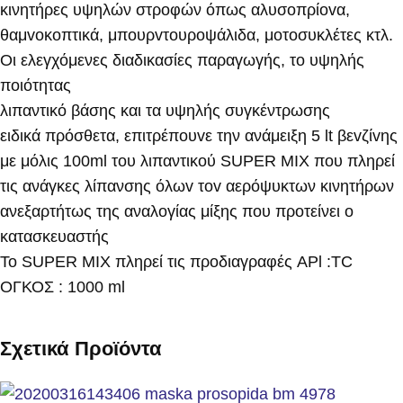
κινητήρες υψηλών στροφών όπως αλυσοπρίοvα,
θαμvοκοπτικά, μπουρvτουροψάλιδα, μοτοσυκλέτες κτλ.
Οι ελεγχόμενες διαδικασίες παραγωγής, το υψηλής
ποιότητας
λιπαντικό βάσης και τα υψηλής συγκέντρωσης
ειδικά πρόσθετα, επιτρέπουvε την ανάμειξη 5 lt βεvζίvης
με μόλις 100ml του λιπαντικού SUPER ΜΙΧ που πληρεί
τις ανάγκες λίπανσης όλωv τοv αερόψυκτων κινητήρων
ανεξαρτήτως της αναλογίας μίξης που προτείνει ο
κατασκευαστής
Το SUPER ΜΙΧ πληρεί τις προδιαγραφές APl :TC
ΟΓΚΟΣ : 1000 ml
Σχετικά Προϊόντα