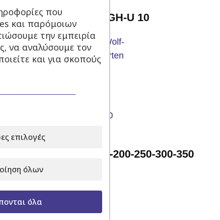
ηροφορίες που
Γάντια κήπου WOLF GH-U 10
ies και παρόμοιων
τιώσουμε την εμπειρία
ς, να αναλύσουμε τον
οιείτε και για σκοπούς
Σε απόθεμα
20,90
€
με Φ.Π.Α.
Προσθήκη στο καλάθι
ες επιλογές
Χειρόμιζα Stihl FS120-200-250-300-350
Aftermarket
οίηση όλων
Σε απόθεμα
πονται όλα
25,00
€
με Φ.Π.Α.