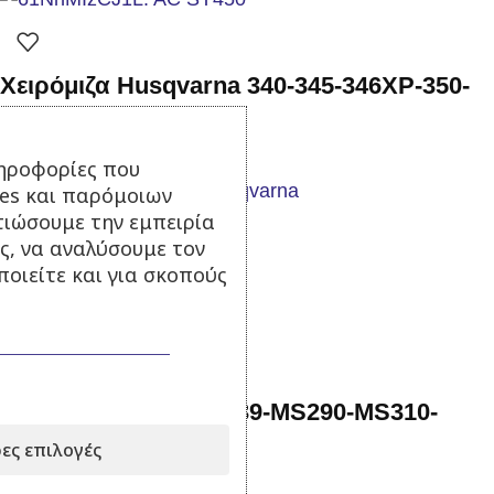
Χειρόμιζα Husqvarna 340-345-346XP-350-
351-353 Aftermarket
ηροφορίες που
ies και παρόμοιων
Σε απόθεμα
τιώσουμε την εμπειρία
ς, να αναλύσουμε τον
35,00
€
με Φ.Π.Α.
οιείτε και για σκοπούς
Προσθήκη στο καλάθι
Χειρόμιζα Stihl 029-039-MS290-MS310-
MS390 Aftermarket
ες επιλογές
Σε απόθεμα