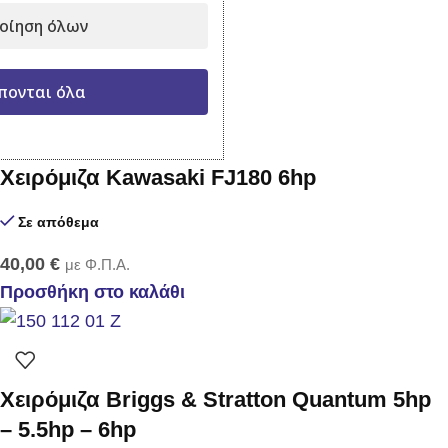
οίηση όλων
35,00
€
με Φ.Π.Α.
Προσθήκη στο καλάθι
πονται όλα
Χειρόμιζα Kawasaki FJ180 6hp
Σε απόθεμα
40,00
€
με Φ.Π.Α.
Προσθήκη στο καλάθι
Χειρόμιζα Briggs & Stratton Quantum 5hp
– 5.5hp – 6hp