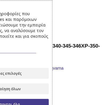
Σε απόθεμα
ηροφορίες που
25,00
€
με Φ.Π.Α.
ies και παρόμοιων
Προσθήκη στο καλάθι
τιώσουμε την εμπειρία
ς, να αναλύσουμε τον
οιείτε και για σκοπούς
Χειρόμιζα Husqvarna 340-345-346XP-350-
351-353 Aftermarket
ες επιλογές
Σε απόθεμα
35,00
€
με Φ.Π.Α.
οίηση όλων
Προσθήκη στο καλάθι
πονται όλα