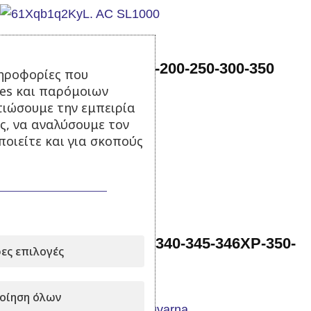
Χειρόμιζα Stihl FS120-200-250-300-350
ηροφορίες που
Aftermarket
ies και παρόμοιων
τιώσουμε την εμπειρία
Σε απόθεμα
ς, να αναλύσουμε τον
οιείτε και για σκοπούς
25,00
€
με Φ.Π.Α.
Προσθήκη στο καλάθι
Χειρόμιζα Husqvarna 340-345-346XP-350-
ες επιλογές
351-353 Aftermarket
οίηση όλων