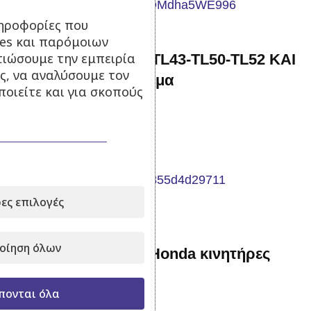
ηροφορίες που
ies και παρόμοιων
τιώσουμε την εμπειρία
Χειρόμιζα Mitsubishi TL43-TL50-TL52 KAI
ς, να αναλύσουμε τον
KINAΣ 43cc-52cc σύρμα
οιείτε και για σκοπούς
Σε απόθεμα
15,00
€
με Φ.Π.Α.
Προσθήκη στο καλάθι
-20%
ες επιλογές
οίηση όλων
Χειρόμιζα για τύπου Ηonda κινητήρες
GX160-GX200 6.5hp
πονται όλα
Σε απόθεμα