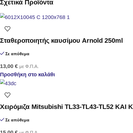
Σχετικά Προϊόντα
Σταθεροποιητής καυσίμου Arnold 250ml
Σε απόθεμα
13,00
€
με Φ.Π.Α.
Προσθήκη στο καλάθι
Χειρόμιζα Mitsubishi TL33-TL43-TL52 ΚΑΙ 
Σε απόθεμα
15,00
€
με Φ.Π.Α.