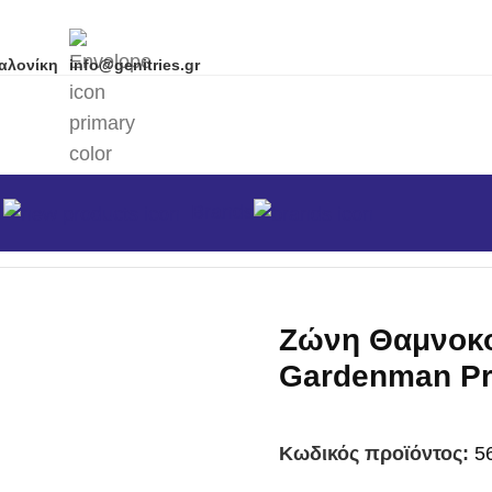
αλονίκη
info@genitries.gr
α
Brands
-Προστασίας
/
Ζώνη Θαμνοκοπτικού Gardenman Profe
Ζώνη Θαμνοκ
Gardenman Pr
Κωδικός προϊόντος:
5