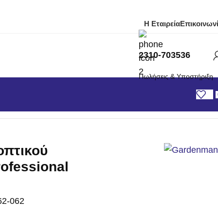
Η Εταιρεία
Επικοινων
2310-703536
Πωλήσεις & Υποστήριξη
ssional
οπτικού
ofessional
62-062