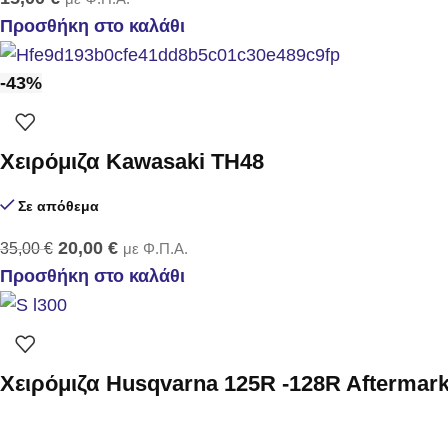
Προσθήκη στο καλάθι
-43%
Xειρόμιζα Kawasaki TH48
Σε απόθεμα
20,00
€
35,00
€
με Φ.Π.Α.
Προσθήκη στο καλάθι
Χειρόμιζα Husqvarna 125R -128R Aftermark