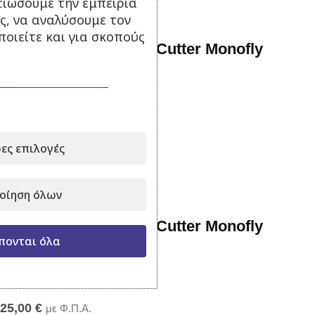
τιώσουμε την εμπειρία
ς, να αναλύσουμε τον
οιείτε και για σκοπούς
Κιτ Μεσσηνέζα Flash Cutter Monofly
4.5mm – Φ8 20pcs
Σε απόθεμα
15,00
€
με Φ.Π.Α.
ες επιλογές
Προσθήκη στο καλάθι
οίηση όλων
Κιτ Μεσσηνέζα Flash Cutter Monofly
πονται όλα
4.5mm – Φ8 40pcs
Σε απόθεμα
25,00
€
με Φ.Π.Α.