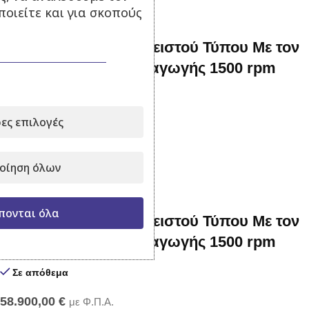
οιείτε και για σκοπούς
220 kva Γεννήτρια Κλειστού Τύπου Με τον
αυτόματο πίνακα μεταγωγής 1500 rpm
Σε απόθεμα
ες επιλογές
36.200,00
€
με Φ.Π.Α.
Προσθήκη στο καλάθι
οίηση όλων
πονται όλα
400 kva Γεννήτρια Κλειστού Τύπου Με τον
αυτόματο πίνακα μεταγωγής 1500 rpm
Σε απόθεμα
58.900,00
€
με Φ.Π.Α.