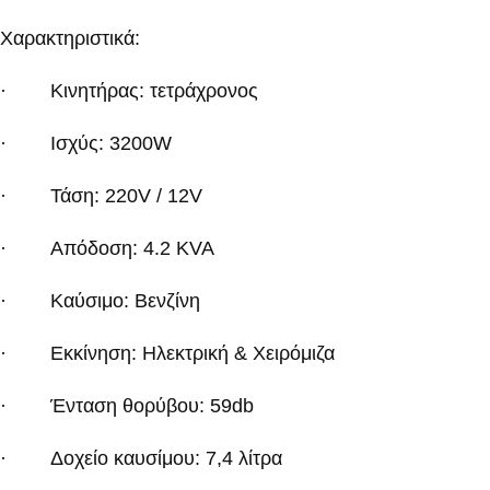
Χαρακτηριστικά:
· Κινητήρας: τετράχρονος
· Ισχύς: 3200
W
· Τάση: 220
V
/ 12
V
· Απόδοση: 4.2 Κ
VA
· Καύσιμο: Βενζίνη
· Εκκίνηση: Ηλεκτρική & Χειρόμιζα
· Ένταση θορύβου: 59
db
· Δοχείο καυσίμου: 7,4 λίτρα