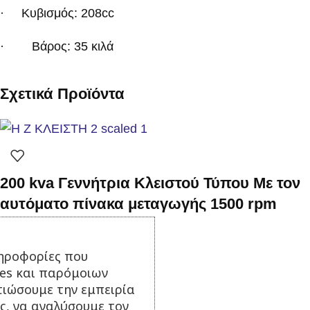
·
Κυβισμός: 208cc
· Βάρος: 35 κιλά
Σχετικά Προϊόντα
200 kva Γεννήτρια Κλειστού Τύπου Με τον
αυτόματο πίνακα μεταγωγής 1500 rpm
Σε απόθεμα
ηροφορίες που
32.500,00
€
με Φ.Π.Α.
ies και παρόμοιων
Προσθήκη στο καλάθι
τιώσουμε την εμπειρία
ς, να αναλύσουμε τον